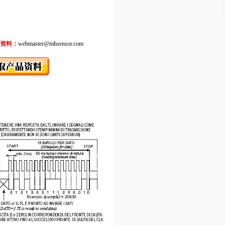
资料：
webmaster@mhsensor.com