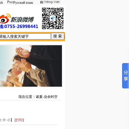
sh
Русский язык
现在位置：诸夏-业余时空
大
中
小
】 [
打印
]