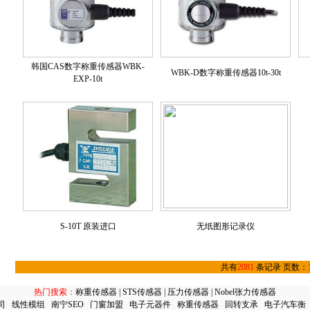
韩国CAS数字称重传感器WBK-
WBK-D数字称重传感器10t-30t
EXP-10t
S-10T 原装进口
无纸图形记录仪
共有
2081
条记录 页数：
热门搜索：
称重传感器
|
STS传感器
|
压力传感器
|
Nobel张力传感器
司
线性模组
南宁SEO
门窗加盟
电子元器件
称重传感器
回转支承
电子汽车衡